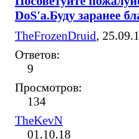
Посоветуйте пожалуйс
DoS'а.Буду заранее бл
TheFrozenDruid
,
25.09.
Ответов:
9
Просмотров:
134
TheKevN
01.10.18